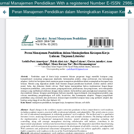
Jurnal Manajemen Pendidikan With a registered Number E-ISSN: 2986-7266
Peran Manajemen Pendidikan dalam Meningkatkan Kesiapan Kerja Lulusan: Tinjauan Literatur