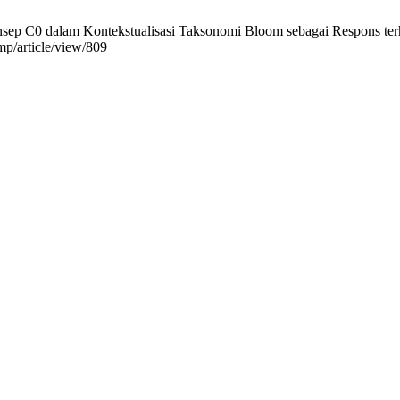
ep C0 dalam Kontekstualisasi Taksonomi Bloom sebagai Respons terhad
jmp/article/view/809