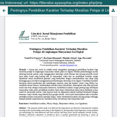
Indonesia| url: https://literaksi.ayasophia.org/index.php/jmp
Pentingnya Pendidikan Karakter Terhadap Moralitas Pelajar di Lingkungan Masyarakat Era Digital