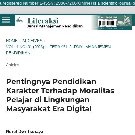
stered Number E-ISSN: 2986-7266(Online) is a scientific journal publish
HOME
/
ARCHIVES
/
VOL. 1 NO. 01 (2023): LITERAKSI: JURNAL MANAJEMEN
PENDIDIKAN
/
Articles
Pentingnya Pendidikan
Karakter Terhadap Moralitas
Pelajar di Lingkungan
Masyarakat Era Digital
Nurul Dwi Tsoraya