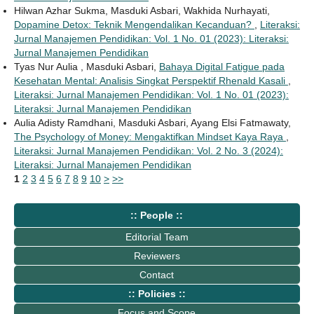
Hilwan Azhar Sukma, Masduki Asbari, Wakhida Nurhayati,
Dopamine Detox: Teknik Mengendalikan Kecanduan?
,
Literaksi:
Jurnal Manajemen Pendidikan: Vol. 1 No. 01 (2023): Literaksi:
Jurnal Manajemen Pendidikan
Tyas Nur Aulia , Masduki Asbari,
Bahaya Digital Fatigue pada
Kesehatan Mental: Analisis Singkat Perspektif Rhenald Kasali
,
Literaksi: Jurnal Manajemen Pendidikan: Vol. 1 No. 01 (2023):
Literaksi: Jurnal Manajemen Pendidikan
Aulia Adisty Ramdhani, Masduki Asbari, Ayang Elsi Fatmawaty,
The Psychology of Money: Mengaktifkan Mindset Kaya Raya
,
Literaksi: Jurnal Manajemen Pendidikan: Vol. 2 No. 3 (2024):
Literaksi: Jurnal Manajemen Pendidikan
1
2
3
4
5
6
7
8
9
10
>
>>
:: People ::
Editorial Team
Reviewers
Contact
:: Policies ::
Focus and Scope