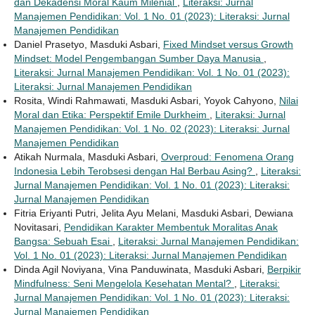
dan Dekadensi Moral Kaum Milenial
,
Literaksi: Jurnal
Manajemen Pendidikan: Vol. 1 No. 01 (2023): Literaksi: Jurnal
Manajemen Pendidikan
Daniel Prasetyo, Masduki Asbari,
Fixed Mindset versus Growth
Mindset: Model Pengembangan Sumber Daya Manusia
,
Literaksi: Jurnal Manajemen Pendidikan: Vol. 1 No. 01 (2023):
Literaksi: Jurnal Manajemen Pendidikan
Rosita, Windi Rahmawati, Masduki Asbari, Yoyok Cahyono,
Nilai
Moral dan Etika: Perspektif Emile Durkheim
,
Literaksi: Jurnal
Manajemen Pendidikan: Vol. 1 No. 02 (2023): Literaksi: Jurnal
Manajemen Pendidikan
Atikah Nurmala, Masduki Asbari,
Overproud: Fenomena Orang
Indonesia Lebih Terobsesi dengan Hal Berbau Asing?
,
Literaksi:
Jurnal Manajemen Pendidikan: Vol. 1 No. 01 (2023): Literaksi:
Jurnal Manajemen Pendidikan
Fitria Eriyanti Putri, Jelita Ayu Melani, Masduki Asbari, Dewiana
Novitasari,
Pendidikan Karakter Membentuk Moralitas Anak
Bangsa: Sebuah Esai
,
Literaksi: Jurnal Manajemen Pendidikan:
Vol. 1 No. 01 (2023): Literaksi: Jurnal Manajemen Pendidikan
Dinda Agil Noviyana, Vina Panduwinata, Masduki Asbari,
Berpikir
Mindfulness: Seni Mengelola Kesehatan Mental?
,
Literaksi:
Jurnal Manajemen Pendidikan: Vol. 1 No. 01 (2023): Literaksi:
Jurnal Manajemen Pendidikan