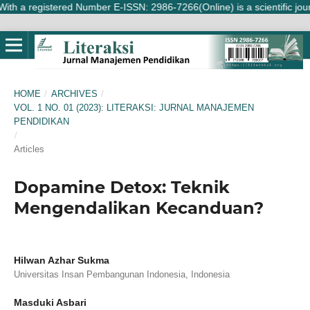
gistered Number E-ISSN: 2986-7266(Online) is a scientific journal publ
HOME
/
ARCHIVES
/
VOL. 1 NO. 01 (2023): LITERAKSI: JURNAL MANAJEMEN
PENDIDIKAN
/
Articles
Dopamine Detox: Teknik
Mengendalikan Kecanduan?
Hilwan Azhar Sukma
Universitas Insan Pembangunan Indonesia, Indonesia
Masduki Asbari