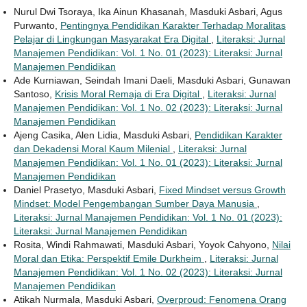
Nurul Dwi Tsoraya, Ika Ainun Khasanah, Masduki Asbari, Agus
Purwanto,
Pentingnya Pendidikan Karakter Terhadap Moralitas
Pelajar di Lingkungan Masyarakat Era Digital
,
Literaksi: Jurnal
Manajemen Pendidikan: Vol. 1 No. 01 (2023): Literaksi: Jurnal
Manajemen Pendidikan
Ade Kurniawan, Seindah Imani Daeli, Masduki Asbari, Gunawan
Santoso,
Krisis Moral Remaja di Era Digital
,
Literaksi: Jurnal
Manajemen Pendidikan: Vol. 1 No. 02 (2023): Literaksi: Jurnal
Manajemen Pendidikan
Ajeng Casika, Alen Lidia, Masduki Asbari,
Pendidikan Karakter
dan Dekadensi Moral Kaum Milenial
,
Literaksi: Jurnal
Manajemen Pendidikan: Vol. 1 No. 01 (2023): Literaksi: Jurnal
Manajemen Pendidikan
Daniel Prasetyo, Masduki Asbari,
Fixed Mindset versus Growth
Mindset: Model Pengembangan Sumber Daya Manusia
,
Literaksi: Jurnal Manajemen Pendidikan: Vol. 1 No. 01 (2023):
Literaksi: Jurnal Manajemen Pendidikan
Rosita, Windi Rahmawati, Masduki Asbari, Yoyok Cahyono,
Nilai
Moral dan Etika: Perspektif Emile Durkheim
,
Literaksi: Jurnal
Manajemen Pendidikan: Vol. 1 No. 02 (2023): Literaksi: Jurnal
Manajemen Pendidikan
Atikah Nurmala, Masduki Asbari,
Overproud: Fenomena Orang