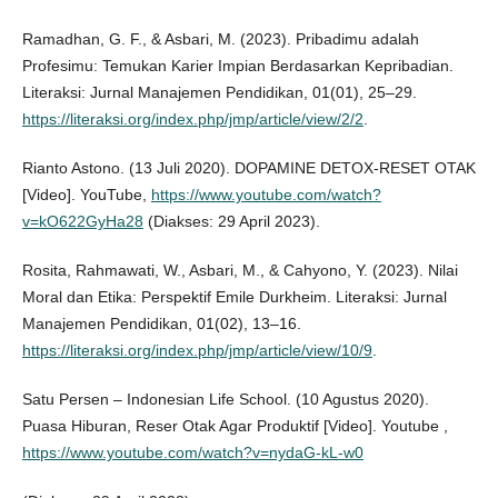
Ramadhan, G. F., & Asbari, M. (2023). Pribadimu adalah
Profesimu: Temukan Karier Impian Berdasarkan Kepribadian.
Literaksi: Jurnal Manajemen Pendidikan, 01(01), 25–29.
https://literaksi.org/index.php/jmp/article/view/2/2
.
Rianto Astono. (13 Juli 2020). DOPAMINE DETOX-RESET OTAK
[Video]. YouTube,
https://www.youtube.com/watch?
v=kO622GyHa28
(Diakses: 29 April 2023).
Rosita, Rahmawati, W., Asbari, M., & Cahyono, Y. (2023). Nilai
Moral dan Etika: Perspektif Emile Durkheim. Literaksi: Jurnal
Manajemen Pendidikan, 01(02), 13–16.
https://literaksi.org/index.php/jmp/article/view/10/9
.
Satu Persen – Indonesian Life School. (10 Agustus 2020).
Puasa Hiburan, Reser Otak Agar Produktif [Video]. Youtube ,
https://www.youtube.com/watch?v=nydaG-kL-w0