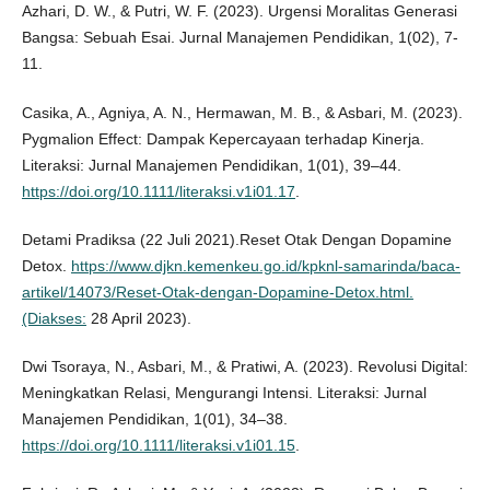
Azhari, D. W., & Putri, W. F. (2023). Urgensi Moralitas Generasi
Bangsa: Sebuah Esai. Jurnal Manajemen Pendidikan, 1(02), 7-
11.
Casika, A., Agniya, A. N., Hermawan, M. B., & Asbari, M. (2023).
Pygmalion Effect: Dampak Kepercayaan terhadap Kinerja.
Literaksi: Jurnal Manajemen Pendidikan, 1(01), 39–44.
https://doi.org/10.1111/literaksi.v1i01.17
.
Detami Pradiksa (22 Juli 2021).Reset Otak Dengan Dopamine
Detox.
https://www.djkn.kemenkeu.go.id/kpknl-samarinda/baca-
artikel/14073/Reset-Otak-dengan-Dopamine-Detox.html.
(Diakses:
28 April 2023).
Dwi Tsoraya, N., Asbari, M., & Pratiwi, A. (2023). Revolusi Digital:
Meningkatkan Relasi, Mengurangi Intensi. Literaksi: Jurnal
Manajemen Pendidikan, 1(01), 34–38.
https://doi.org/10.1111/literaksi.v1i01.15
.