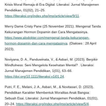
Krisis Moral Remaja di Era Digital. Literaksi: Jurnal Manajemen
Pendidikan, 01(02), 21–25.
https://literaksi.org/index.php/jmp/article/view/9/11
.
Merry Dame Cristy Pane (25 November 2021). Mengenal Tanda
Kekurangan Hormon Dopamin dan Cara Mengatasinya.
https://www.alodokter.com/mengenal-tanda-kekurangan-
hormon-dopamin-dan-cara-mengatasinya
. (Diakses : 28 April
2023).
Noviyana, D. A., Panduwinata, V., & Asbari, M. (2023). Berpikir
Mindfulness: Seni Mengelola Kesehatan Mental? . Literaksi:
Jurnal Manajemen Pendidikan, 1(01), 63–66.
https://doi.org/10.1111/literaksi.v1i01.24
.
Putri, F. E., Melani, J. A., Asbari, M., & Novitasari, D. (2023).
Pendidikan Karakter Membentuk Moralitas Anak Bangsa:
Sebuah Esai. Literaksi: Jurnal Manajemen Pendidikan, 01(01),
20–24.
https://literaksi.org/index.php/jmp/article/view/5/4
.