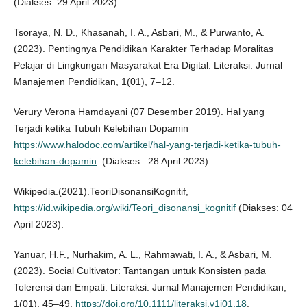
(Diakses: 29 April 2023).
Tsoraya, N. D., Khasanah, I. A., Asbari, M., & Purwanto, A.
(2023). Pentingnya Pendidikan Karakter Terhadap Moralitas
Pelajar di Lingkungan Masyarakat Era Digital. Literaksi: Jurnal
Manajemen Pendidikan, 1(01), 7–12.
Verury Verona Hamdayani (07 Desember 2019). Hal yang
Terjadi ketika Tubuh Kelebihan Dopamin
https://www.halodoc.com/artikel/hal-yang-terjadi-ketika-tubuh-
kelebihan-dopamin
. (Diakses : 28 April 2023).
Wikipedia.(2021).TeoriDisonansiKognitif,
https://id.wikipedia.org/wiki/Teori_disonansi_kognitif
(Diakses: 04
April 2023).
Yanuar, H.F., Nurhakim, A. L., Rahmawati, I. A., & Asbari, M.
(2023). Social Cultivator: Tantangan untuk Konsisten pada
Tolerensi dan Empati. Literaksi: Jurnal Manajemen Pendidikan,
1(01), 45–49.
https://doi.org/10.1111/literaksi.v1i01.18
.