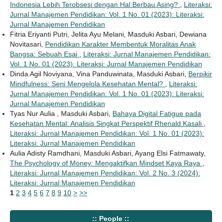
Indonesia Lebih Terobsesi dengan Hal Berbau Asing?
,
Literaksi:
Jurnal Manajemen Pendidikan: Vol. 1 No. 01 (2023): Literaksi:
Jurnal Manajemen Pendidikan
Fitria Eriyanti Putri, Jelita Ayu Melani, Masduki Asbari, Dewiana
Novitasari,
Pendidikan Karakter Membentuk Moralitas Anak
Bangsa: Sebuah Esai
,
Literaksi: Jurnal Manajemen Pendidikan:
Vol. 1 No. 01 (2023): Literaksi: Jurnal Manajemen Pendidikan
Dinda Agil Noviyana, Vina Panduwinata, Masduki Asbari,
Berpikir
Mindfulness: Seni Mengelola Kesehatan Mental?
,
Literaksi:
Jurnal Manajemen Pendidikan: Vol. 1 No. 01 (2023): Literaksi:
Jurnal Manajemen Pendidikan
Tyas Nur Aulia , Masduki Asbari,
Bahaya Digital Fatigue pada
Kesehatan Mental: Analisis Singkat Perspektif Rhenald Kasali
,
Literaksi: Jurnal Manajemen Pendidikan: Vol. 1 No. 01 (2023):
Literaksi: Jurnal Manajemen Pendidikan
Aulia Adisty Ramdhani, Masduki Asbari, Ayang Elsi Fatmawaty,
The Psychology of Money: Mengaktifkan Mindset Kaya Raya
,
Literaksi: Jurnal Manajemen Pendidikan: Vol. 2 No. 3 (2024):
Literaksi: Jurnal Manajemen Pendidikan
1
2
3
4
5
6
7
8
9
10
>
>>
:: People ::